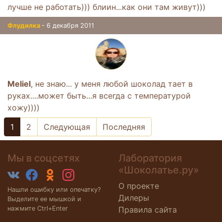
лучше не работать))) блиин...как они там живут)))
Флудилка
- 6 декабря 2011
Meliel
, не знаю... у меня любой шоколад тает в
руках....может быть...я всегда с температурой
хожу))))
1
2
Следующая
Последняя
Мы в соцсетях
Лаборатория
«Шоколатье.ру»
О проекте
Нашли ошибку или опечатку?
Дилеры
Выделите ее мышкой и
нажмите Ctrl+Enter
Правила сайта