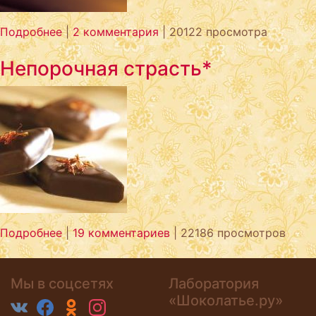
Подробнее
|
2 комментария
| 20122 просмотра
Непорочная страсть*
Подробнее
|
19 комментариев
| 22186 просмотров
Мы в соцсетях
Лаборатория
«Шоколатье.ру»