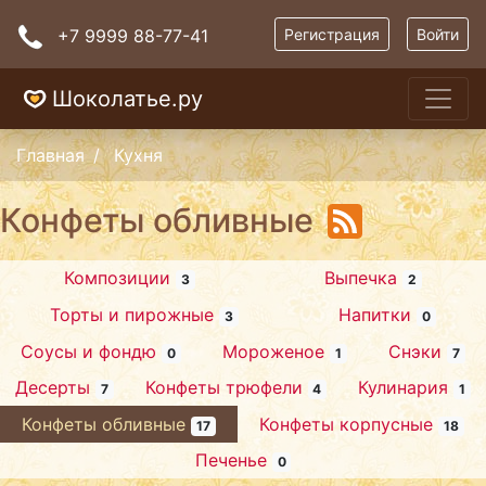
+7 9999 88-77-41
Регистрация
Войти
Шоколатье.ру
Главная
Кухня
Конфеты обливные
Композиции
Выпечка
3
2
Торты и пирожные
Напитки
3
0
Соусы и фондю
Мороженое
Снэки
0
1
7
Десерты
Конфеты трюфели
Кулинария
7
4
1
Конфеты обливные
Конфеты корпусные
17
18
Печенье
0